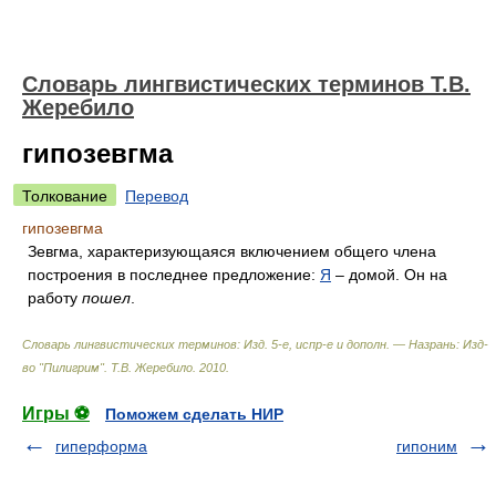
Словарь лингвистических терминов Т.В.
Жеребило
гипозевгма
Толкование
Перевод
гипозевгма
Зевгма, характеризующаяся включением общего члена
построения в последнее предложение:
Я
– домой. Он на
работу
пошел
.
Словарь лингвистических терминов: Изд. 5-е, испр-е и дополн. — Назрань: Изд-
во "Пилигрим"
.
Т.В. Жеребило
.
2010
.
Игры ⚽
Поможем сделать НИР
гиперформа
гипоним