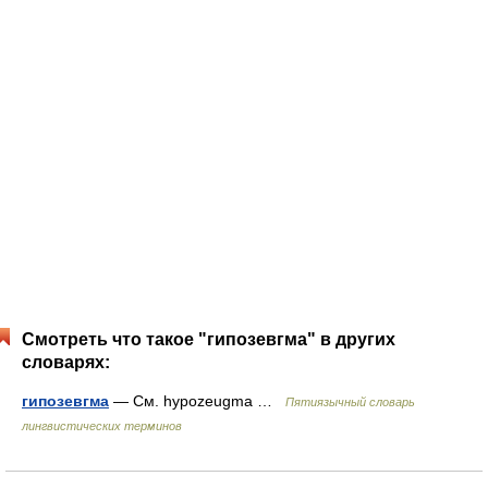
Смотреть что такое "гипозевгма" в других
словарях:
гипозевгма
— См. hypozeugma …
Пятиязычный словарь
лингвистических терминов